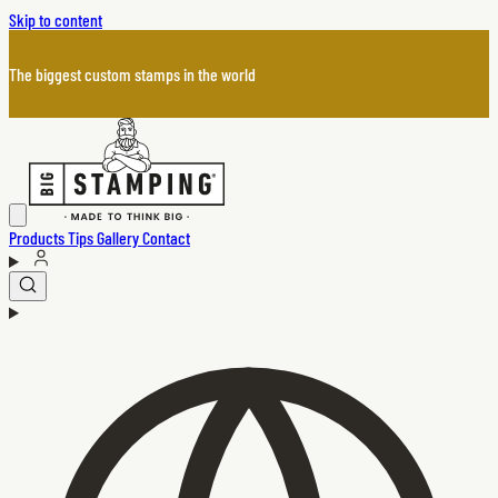
Skip to content
The biggest custom stamps in the world
Products
Tips
Gallery
Contact