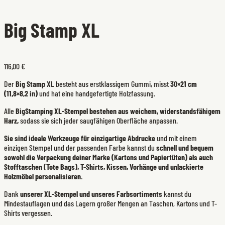
Big Stamp XL
116,00 €
Der
Big Stamp XL
besteht aus erstklassigem Gummi, misst
30×21 cm
(11,8×8,2 in)
und hat eine handgefertigte Holzfassung.
Alle
BigStamping XL-Stempel bestehen aus weichem, widerstandsfähigem
Harz,
sodass sie sich jeder saugfähigen Oberfläche anpassen.
Sie sind ideale Werkzeuge für einzigartige Abdrucke
und mit einem
einzigen Stempel und der passenden Farbe kannst du
schnell und bequem
sowohl die Verpackung deiner Marke (Kartons und Papiertüten) als auch
Stofftaschen (Tote Bags), T-Shirts, Kissen, Vorhänge und unlackierte
Holzmöbel personalisieren.
Dank
unserer XL-Stempel und unseres Farbsortiments
kannst du
Mindestauflagen und das Lagern großer Mengen an Taschen, Kartons und T-
Shirts vergessen.