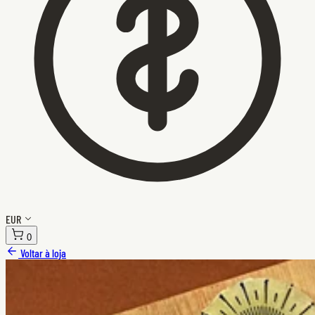
EUR
0
Voltar à loja