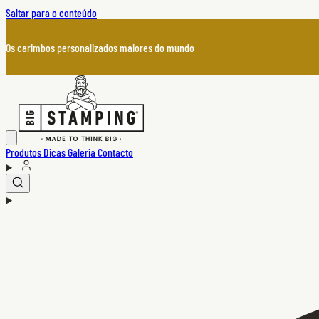
Saltar para o conteúdo
Os carimbos personalizados maiores do mundo
Produtos
Dicas
Galeria
Contacto